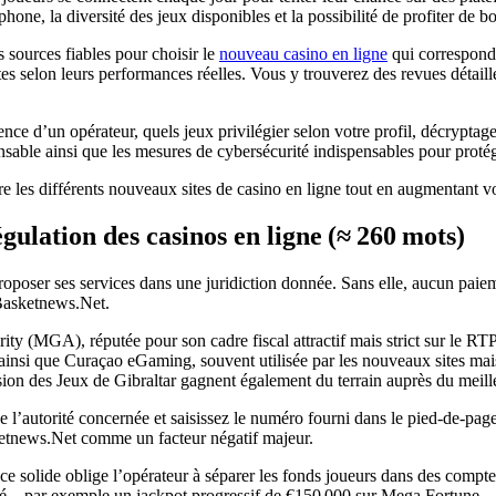
hone, la diversité des jeux disponibles et la possibilité de profiter de 
s sources fiables pour choisir le
nouveau casino en ligne
qui correspond
sites selon leurs performances réelles. Vous y trouverez des revues détail
ce d’un opérateur, quels jeux privilégier selon votre profil, décrypta
onsable ainsi que les mesures de cybersécurité indispensables pour prot
e les différents nouveaux sites de casino en ligne tout en augmentant vo
gulation des casinos en ligne (≈ 260 mots)
proposer ses services dans une juridiction donnée. Sans elle, aucun paiem
 Basketnews.Net.
hority (MGA), réputée pour son cadre fiscal attractif mais strict sur
; ainsi que Curaçao eGaming, souvent utilisée par les nouveaux sites ma
n des Jeux de Gibraltar gagnent également du terrain auprès du meille
 de l’autorité concernée et saisissez le numéro fourni dans le pied‑de‑page
ketnews.Net comme un facteur négatif majeur.
nce solide oblige l’opérateur à séparer les fonds joueurs dans des compte
aré – par exemple un jackpot progressif de €150 000 sur Mega Fortune – 