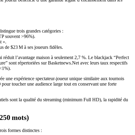
stingue trois grandes catégories :
(RTP souvent >96%).
t ».
s de $23 M à ses joueurs fidèles.
ui réduit l’avantage maison à seulement 2,7 %. Le blackjack “Perfect
e” sont répertoriées sur Basketnews.Net avec leurs taux respectifs
(<1%).
rée une expérience spectateur‑joueur unique similaire aux tournois
0 pour toucher une audience large tout en conservant une forte
ntiels sont la qualité du streaming (minimum Full HD), la rapidité du
 250 mots)
is formes distinctes :