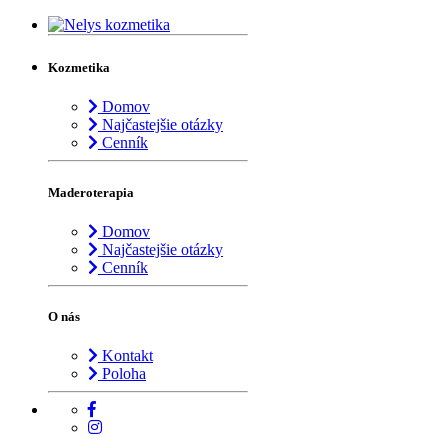
Kozmetika
Domov
Najčastejšie otázky
Cenník
Maderoterapia
Domov
Najčastejšie otázky
Cenník
O nás
Kontakt
Poloha