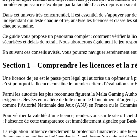
montée en puissance s’explique par la facilité d’accès depuis un smartp
Dans cet univers très concurrentiel, il est essentiel de s’appuyer sur de
indépendant qui teste chaque offre, analyse les licences et classe les 
chaque semaine.
Ce guide vous propose un panorama complet : comment vérifier la licen
sécurisées et délais de retrait. Nous aborderons également le jeu resp
En suivant ces conseils avisés, vous pourrez naviguer sereinement entr
Section 1 – Comprendre les licences et la ré
Une licence de jeu est le passe‑port légal qui autorise un opérateur à 
c’est pourquoi la licence constitue le premier critère d’évaluation sur
Parmi les autorités les plus reconnues figurent la Malta Gaming Aut
exigences élevées en matière de lutte contre le blanchiment d’argent 
comme l’Autorité Nationale des Jeux (ANJ) en France ou la Commissio
Pour vérifier la validité d’une licence, rendez‑vous sur le site officiel
; l’absence de cette transparence est immédiatement signalée par Bas
La régulation influence directement la protection financière : une lice
financiers aux auditeurs indépendants. Ainsi, lorsqu’un gain est décl