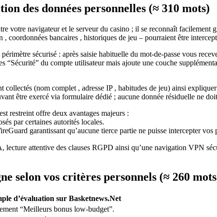
tion des données personnelles (≈ 310 mots)
e votre navigateur et le serveur du casino ; il se reconnaît facilement g
n , coordonnées bancaires , historiques de jeu – pourraient être intercept
 périmètre sécurisé : après saisie habituelle du mot‑de‑passe vous rece
res “Sécurité” du compte utilisateur mais ajoute une couche supplément
sont collectés (nom complet , adresse IP , habitudes de jeu) ainsi exp
ant être exercé via formulaire dédié ; aucune donnée résiduelle ne doit 
st restreint offre deux avantages majeurs :
és par certaines autorités locales.
rd garantissant qu’aucune tierce partie ne puisse intercepter vos paqu
, lecture attentive des clauses RGPD ainsi qu’une navigation VPN sécu
gne selon vos critères personnels (≈ 260 mots
ple d’évaluation sur Basketnews.Net
ement “Meilleurs bonus low‑budget”.