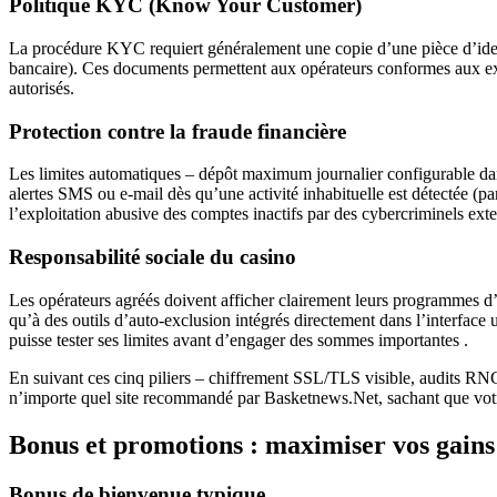
Politique KYC (Know Your Customer)
La procédure KYC requiert généralement une copie d’une pièce d’identit
bancaire). Ces documents permettent aux opérateurs conformes aux exige
autorisés.
Protection contre la fraude financière
Les limites automatiques – dépôt maximum journalier configurable dans
alertes SMS ou e‑mail dès qu’une activité inhabituelle est détectée (p
l’exploitation abusive des comptes inactifs par des cybercriminels ext
Responsabilité sociale du casino
Les opérateurs agréés doivent afficher clairement leurs programmes d
qu’à des outils d’auto‑exclusion intégrés directement dans l’interface
puisse tester ses limites avant d’engager des sommes importantes .
En suivant ces cinq piliers – chiffrement SSL/TLS visible, audits RN
n’importe quel site recommandé par Basketnews.Net, sachant que votre 
Bonus et promotions : maximiser vos gains
Bonus de bienvenue typique