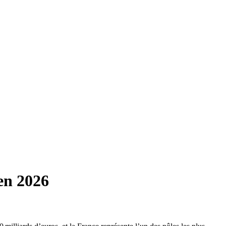
 en 2026