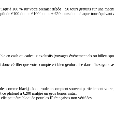
jusqu’à 100 % sur votre premier dépôt + 50 tours gratuits sur une ma
un dépôt de €100 donne €100 bonus + €50 tours dont chaque tour équivau
ble en cash ou cadeaux exclusifs (voyages événementiels ou billets spo
aut donc vérifier que votre compte est bien géolocalisé dans l’hexagone
ables comme blackjack ou roulette comptent souvent partiellement voire 
nt ce plafond à €200 malgré un gros bonus initial
elle peut être bloquée pour les IP françaises non vérifiées