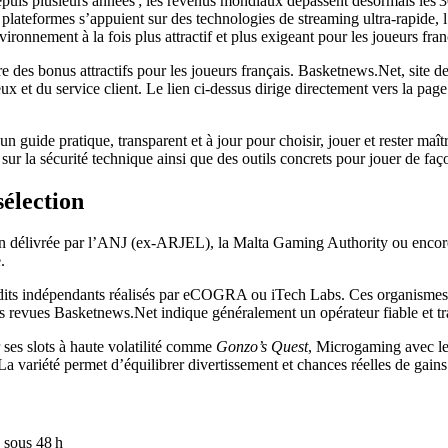
is plusieurs années ; les revenus mondiaux dépassent désormais les 30 m
ateformes s’appuient sur des technologies de streaming ultra‑rapide, l’in
ronnement à la fois plus attractif et plus exigeant pour les joueurs fran
fre des bonus attractifs pour les joueurs français. Basketnews.Net, site d
ux et du service client. Le lien ci‑dessus dirige directement vers la pag
un guide pratique, transparent et à jour pour choisir, jouer et rester maî
s sur la sécurité technique ainsi que des outils concrets pour jouer de f
sélection
ation délivrée par l’ANJ (ex‑ARJEL), la Malta Gaming Authority ou encor
.
es audits indépendants réalisés par eCOGRA ou iTech Labs. Ces organism
s revues Basketnews.Net indique généralement un opérateur fiable et tr
 ses slots à haute volatilité comme
Gonzo’s Quest
, Microgaming avec l
La variété permet d’équilibrer divertissement et chances réelles de gains
s sous 48 h