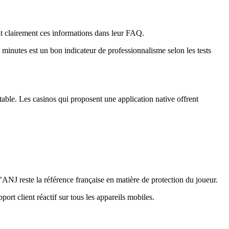
ant clairement ces informations dans leur FAQ.
 minutes est un bon indicateur de professionnalisme selon les tests
ble. Les casinos qui proposent une application native offrent
ANJ reste la référence française en matière de protection du joueur.
ort client réactif sur tous les appareils mobiles.