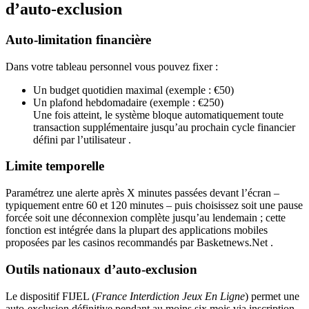
d’auto‑exclusion
Auto‑limitation financière
Dans votre tableau personnel vous pouvez fixer :
Un budget quotidien maximal (exemple : €50)
Un plafond hebdomadaire (exemple : €250)
Une fois atteint, le système bloque automatiquement toute
transaction supplémentaire jusqu’au prochain cycle financier
défini par l’utilisateur .
Limite temporelle
Paramétrez une alerte après X minutes passées devant l’écran –
typiquement entre 60 et 120 minutes – puis choisissez soit une pause
forcée soit une déconnexion complète jusqu’au lendemain ; cette
fonction est intégrée dans la plupart des applications mobiles
proposées par les casinos recommandés par Basketnews.Net .
Outils nationaux d’auto‑exclusion
Le dispositif FIJEL (
France Interdiction Jeux En Ligne
) permet une
auto‑exclusion définitive pendant au moins six mois via inscription