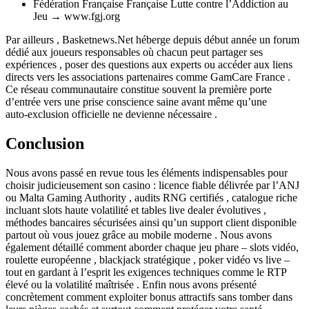
Fédération Française Française Lutte contre l’Addiction au
Jeu → www.fgj.org
Par ailleurs , Basketnews.Net héberge depuis début année un forum
dédié aux joueurs responsables où chacun peut partager ses
expériences , poser des questions aux experts ou accéder aux liens
directs vers les associations partenaires comme GamCare France .
Ce réseau communautaire constitue souvent la première porte
d’entrée vers une prise conscience saine avant même qu’une
auto‑exclusion officielle ne devienne nécessaire .
Conclusion
Nous avons passé en revue tous les éléments indispensables pour
choisir judicieusement son casino : licence fiable délivrée par l’ANJ
ou Malta Gaming Authority , audits RNG certifiés , catalogue riche
incluant slots haute volatilité et tables live dealer évolutives ,
méthodes bancaires sécurisées ainsi qu’un support client disponible
partout où vous jouez grâce au mobile moderne . Nous avons
également détaillé comment aborder chaque jeu phare – slots vidéo,
roulette européenne , blackjack stratégique , poker vidéo vs live –
tout en gardant à l’esprit les exigences techniques comme le RTP
élevé ou la volatilité maîtrisée . Enfin nous avons présenté
concrètement comment exploiter bonus attractifs sans tomber dans