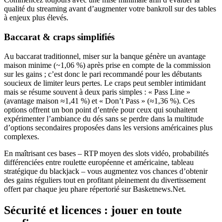
qualité du streaming avant d’augmenter votre bankroll sur des tables
à enjeux plus élevés.
Baccarat & craps simplifiés
Au baccarat traditionnel, miser sur la banque génère un avantage
maison minime (~1,06 %) après prise en compte de la commission
sur les gains ; c’est donc le pari recommandé pour les débutants
soucieux de limiter leurs pertes. Le craps peut sembler intimidant
mais se résume souvent à deux paris simples : « Pass Line »
(avantage maison ≈1,41 %) et « Don’t Pass » (≈1,36 %). Ces
options offrent un bon point d’entrée pour ceux qui souhaitent
expérimenter l’ambiance du dés sans se perdre dans la multitude
d’options secondaires proposées dans les versions américaines plus
complexes.
En maîtrisant ces bases – RTP moyen des slots vidéo, probabilités
différenciées entre roulette européenne et américaine, tableau
stratégique du blackjack – vous augmentez vos chances d’obtenir
des gains réguliers tout en profitant pleinement du divertissement
offert par chaque jeu phare répertorié sur Basketnews.Net.
Sécurité et licences : jouer en toute