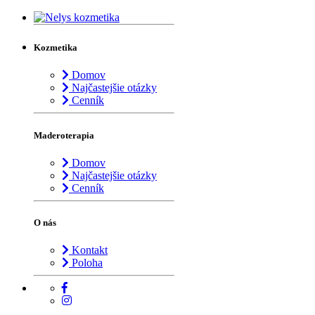
Kozmetika
Domov
Najčastejšie otázky
Cenník
Maderoterapia
Domov
Najčastejšie otázky
Cenník
O nás
Kontakt
Poloha