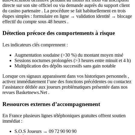
directe sur son site officiel ou via demande auprès du support client
du casino partenaire . La procédure se fait habituellement en trois
étapes simples : formulaire en ligne → validation identité → blocage
effectif du compte sous 48 heures .
Détection précoce des comportements à risque
Les indicateurs clés comprennent :
Augmentation soudaine (>30 %) du montant moyen misé
Sessions nocturnes prolongées (>3 heures entre minuit et 4 h)
Multiplication des dépôts successifs sans gain notable
Lorsque ces signaux apparaissent dans vos historiques personnels ,
activez immédiatement l’une des fonctions précédentes ou contactez
l’assistance dédiée aux joueurs problématiques présentée dans nos
revues Basketnews.Net .
Ressources externes d’accompagnement
En France plusieurs lignes téléphoniques gratuites offrent soutien
immédiat :
S.O.S Joueurs → 09 72 90 90 90