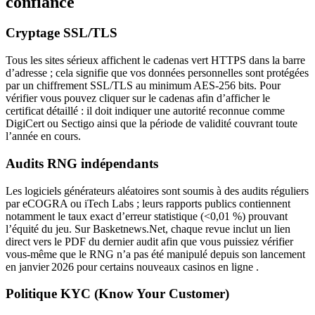
confiance
Cryptage SSL/TLS
Tous les sites sérieux affichent le cadenas vert HTTPS dans la barre
d’adresse ; cela signifie que vos données personnelles sont protégées
par un chiffrement SSL/TLS au minimum AES‑256 bits. Pour
vérifier vous pouvez cliquer sur le cadenas afin d’afficher le
certificat détaillé : il doit indiquer une autorité reconnue comme
DigiCert ou Sectigo ainsi que la période de validité couvrant toute
l’année en cours.
Audits RNG indépendants
Les logiciels générateurs aléatoires sont soumis à des audits réguliers
par eCOGRA ou iTech Labs ; leurs rapports publics contiennent
notamment le taux exact d’erreur statistique (<0,01 %) prouvant
l’équité du jeu. Sur Basketnews.Net, chaque revue inclut un lien
direct vers le PDF du dernier audit afin que vous puissiez vérifier
vous‑même que le RNG n’a pas été manipulé depuis son lancement
en janvier 2026 pour certains nouveaux casinos en ligne .
Politique KYC (Know Your Customer)