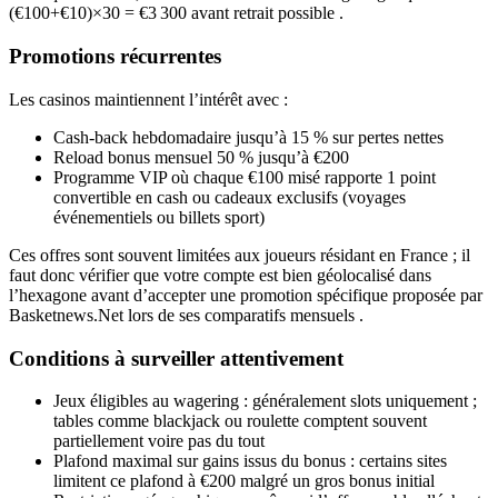
(€100+€10)×30 = €3 300 avant retrait possible .
Promotions récurrentes
Les casinos maintiennent l’intérêt avec :
Cash‑back hebdomadaire jusqu’à 15 % sur pertes nettes
Reload bonus mensuel 50 % jusqu’à €200
Programme VIP où chaque €100 misé rapporte 1 point
convertible en cash ou cadeaux exclusifs (voyages
événementiels ou billets sport)
Ces offres sont souvent limitées aux joueurs résidant en France ; il
faut donc vérifier que votre compte est bien géolocalisé dans
l’hexagone avant d’accepter une promotion spécifique proposée par
Basketnews.Net lors de ses comparatifs mensuels .
Conditions à surveiller attentivement
Jeux éligibles au wagering : généralement slots uniquement ;
tables comme blackjack ou roulette comptent souvent
partiellement voire pas du tout
Plafond maximal sur gains issus du bonus : certains sites
limitent ce plafond à €200 malgré un gros bonus initial