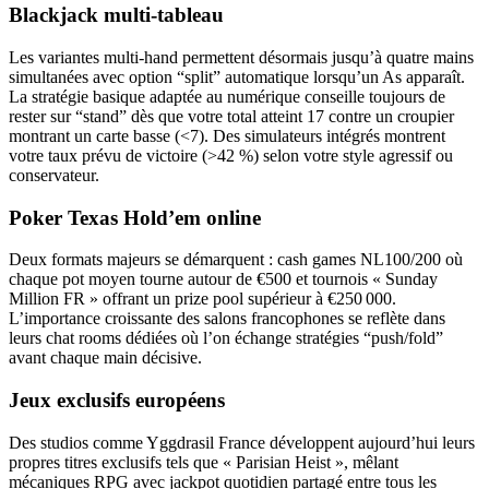
Blackjack multi‑tableau
Les variantes multi‑hand permettent désormais jusqu’à quatre mains
simultanées avec option “split” automatique lorsqu’un As apparaît.
La stratégie basique adaptée au numérique conseille toujours de
rester sur “stand” dès que votre total atteint 17 contre un croupier
montrant un carte basse (<7). Des simulateurs intégrés montrent
votre taux prévu de victoire (>42 %) selon votre style agressif ou
conservateur.
Poker Texas Hold’em online
Deux formats majeurs se démarquent : cash games NL100/200 où
chaque pot moyen tourne autour de €500 et tournois « Sunday
Million FR » offrant un prize pool supérieur à €250 000.
L’importance croissante des salons francophones se reflète dans
leurs chat rooms dédiées où l’on échange stratégies “push/fold”
avant chaque main décisive.
Jeux exclusifs européens
Des studios comme Yggdrasil France développent aujourd’hui leurs
propres titres exclusifs tels que « Parisian Heist », mêlant
mécaniques RPG avec jackpot quotidien partagé entre tous les