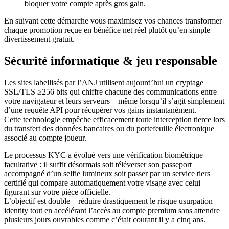
bloquer votre compte après gros gain.
En suivant cette démarche vous maximisez vos chances transformer
chaque promotion reçue en bénéfice net réel plutôt qu’en simple
divertissement gratuit.
Sécurité informatique & jeu responsable
Les sites labellisés par l’ANJ utilisent aujourd’hui un cryptage
SSL/TLS ≥256 bits qui chiffre chacune des communications entre
votre navigateur et leurs serveurs – même lorsqu’il s’agit simplement
d’une requête API pour récupérer vos gains instantanément.
Cette technologie empêche efficacement toute interception tierce lors
du transfert des données bancaires ou du portefeuille électronique
associé au compte joueur.
Le processus KYC a évolué vers une vérification biométrique
facultative : il suffit désormais soit téléverser son passeport
accompagné d’un selfie lumineux soit passer par un service tiers
certifié qui compare automatiquement votre visage avec celui
figurant sur votre pièce officielle.
L’objectif est double – réduire drastiquement le risque usurpation
identity tout en accélérant l’accès au compte premium sans attendre
plusieurs jours ouvrables comme c’était courant il y a cinq ans.