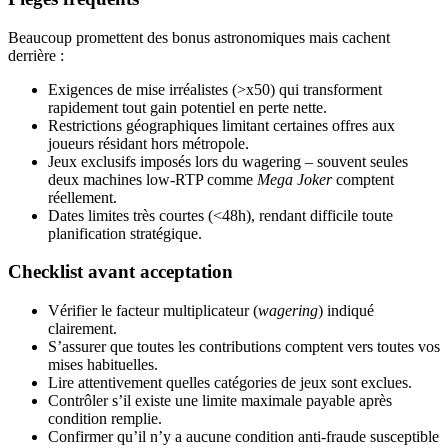
Beaucoup promettent des bonus astronomiques mais cachent
derrière :
Exigences de mise irréalistes (>x50) qui transforment
rapidement tout gain potentiel en perte nette.
Restrictions géographiques limitant certaines offres aux
joueurs résidant hors métropole.
Jeux exclusifs imposés lors du wagering – souvent seules
deux machines low‑RTP comme
Mega Joker
comptent
réellement.
Dates limites très courtes (<48h), rendant difficile toute
planification stratégique.
Checklist avant acceptation
Vérifier le facteur multiplicateur (
wagering
) indiqué
clairement.
S’assurer que toutes les contributions comptent vers toutes vos
mises habituelles.
Lire attentivement quelles catégories de jeux sont exclues.
Contrôler s’il existe une limite maximale payable après
condition remplie.
Confirmer qu’il n’y a aucune condition anti‑fraude susceptible