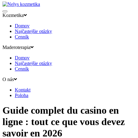
Kozmetika
Domov
Najčastejšie otázky
Cenník
Maderoterapia
Domov
Najčastejšie otázky
Cenník
O nás
Kontakt
Poloha
Guide complet du casino en
ligne : tout ce que vous devez
savoir en 2026