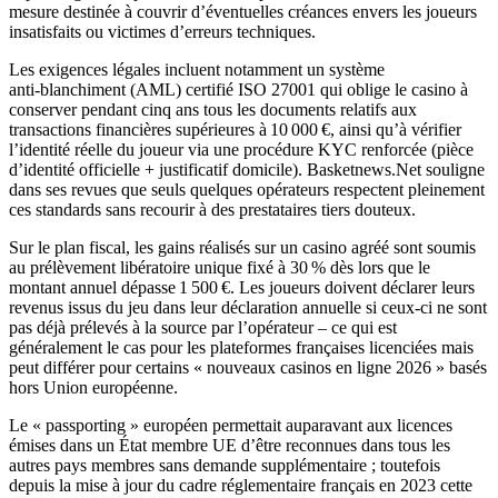
mesure destinée à couvrir d’éventuelles créances envers les joueurs
insatisfaits ou victimes d’erreurs techniques.
Les exigences légales incluent notamment un système
anti‑blanchiment (AML) certifié ISO 27001 qui oblige le casino à
conserver pendant cinq ans tous les documents relatifs aux
transactions financières supérieures à 10 000 €, ainsi qu’à vérifier
l’identité réelle du joueur via une procédure KYC renforcée (pièce
d’identité officielle + justificatif domicile). Basketnews.Net souligne
dans ses revues que seuls quelques opérateurs respectent pleinement
ces standards sans recourir à des prestataires tiers douteux.
Sur le plan fiscal, les gains réalisés sur un casino agréé sont soumis
au prélèvement libératoire unique fixé à 30 % dès lors que le
montant annuel dépasse 1 500 €. Les joueurs doivent déclarer leurs
revenus issus du jeu dans leur déclaration annuelle si ceux‑ci ne sont
pas déjà prélevés à la source par l’opérateur – ce qui est
généralement le cas pour les plateformes françaises licenciées mais
peut différer pour certains « nouveaux casinos en ligne 2026 » basés
hors Union européenne.
Le « passporting » européen permettait auparavant aux licences
émises dans un État membre UE d’être reconnues dans tous les
autres pays membres sans demande supplémentaire ; toutefois
depuis la mise à jour du cadre réglementaire français en 2023 cette