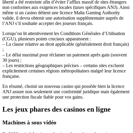
liberté a été restreinte afin d’éviter l’afflux massif de sites étrangers
non conformes aux exigences locales (taxes spécifiques ANJ). Ainsi
même si un casino détient une licence Malta Gaming Authority
valide, il devra obtenir une autorisation supplémentaire auprès de
l’ANJ s’il souhaite accepter des joueurs français.
Lorsqu’on lit attentivement les Conditions Générales d’Utilisation
(CGU), plusieurs points cruciaux apparaissent :
– La clause relative au droit applicable (généralement droit français)
;
– Le délai maximal pour réclamer un paiement après gain (souvent
30 jours) ;
– Les restrictions géographiques précises – certains sites excluent
explicitement certaines régions métropolitaines malgré leur licence
française.
En résumé, choisir un nouveau casino qui possède bien la licence
ANJ assure non seulement une conformité juridique mais également
une protection fiscale fiable pour vos gains.
Les jeux phares des casinos en ligne
Machines à sous vidéo