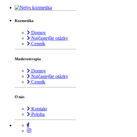
Kozmetika
Domov
Najčastejšie otázky
Cenník
Maderoterapia
Domov
Najčastejšie otázky
Cenník
O nás
Kontakt
Poloha