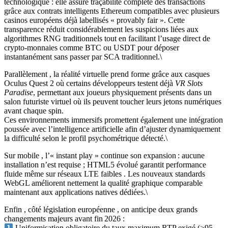
technologique : elle assure traçabilité complète des transactions
grâce aux contrats intelligents Ethereum compatibles avec plusieurs
casinos européens déjà labellisés « provably fair ». Cette
transparence réduit considérablement les suspicions liées aux
algorithmes RNG traditionnels tout en facilitant l’usage direct de
crypto‑monnaies comme BTC ou USDT pour déposer
instantanément sans passer par SCA traditionnel.\
Parallèlement , la réalité virtuelle prend forme grâce aux casques
Oculus Quest 2 où certains développeurs testent déjà
VR Slots
Paradise
, permettant aux joueurs physiquement présents dans un
salon futuriste virtuel où ils peuvent toucher leurs jetons numériques
avant chaque spin.
Ces environnements immersifs promettent également une intégration
poussée avec l’intelligence artificielle afin d’ajuster dynamiquement
la difficulté selon le profil psychométrique détecté.\
Sur mobile , l’« instant play » continue son expansion : aucune
installation n’est requise ; HTML5 évolué garantit performance
fluide même sur réseaux LTE faibles . Les nouveaux standards
WebGL améliorent nettement la qualité graphique comparable
maintenant aux applications natives dédiées.\
Enfin , côté législation européenne , on anticipe deux grands
changements majeurs avant fin 2026 :