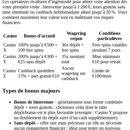
Les opérateurs rivalisent d’ingéniosité pour attirer votre attention dès
votre première visite : bienvenue jusqu’à 1 200 €, tours gratuits sans
mise minimale ou cashback hebdomadaire allant jusqu’à 20 %. Voici
comment maximiser leur valeur tout en maîtrisant vos risques
financiers.
Wagering
Conditions
Casino
Bonus d’accueil
requis
particulières
Casino
100% jusqu’à €500 +
30x dépôt +
Free spins valables
X
100 free spins
free spins
pendant 7 jours
Casino
200% jusqu’à €300 +
35x montant
Mise minimum
Y
€25 sans dépôt
total
€10 pour retrait
Aucun
Casino
Cashback quotidien
Limite de
wagering sur
Z
15% + pari gratuit €10
€100/mois
cashback
Types de bonus majeurs
Bonus de bienvenue
– généralement sous forme combinée
dépôt + tours gratuits ; choisissez celui dont le ratio
dépôt/bonus est le plus favorable (exemple : Casino Y propose
un doublement du dépôt suivi d’un cash supplémentaire).
Sans dépôt
– offre rare mais précieuse car elle ne nécessite
aucun engagement financier ; idéal pour tester un nouveau