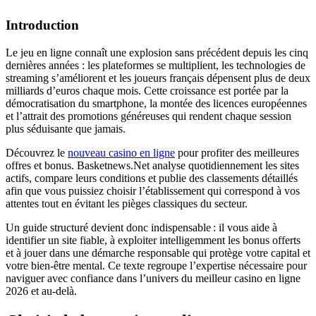
Introduction
Le jeu en ligne connaît une explosion sans précédent depuis les cinq
dernières années : les plateformes se multiplient, les technologies de
streaming s’améliorent et les joueurs français dépensent plus de deux
milliards d’euros chaque mois. Cette croissance est portée par la
démocratisation du smartphone, la montée des licences européennes
et l’attrait des promotions généreuses qui rendent chaque session
plus séduisante que jamais.
Découvrez le
nouveau casino en ligne
pour profiter des meilleures
offres et bonus. Basketnews.Net analyse quotidiennement les sites
actifs, compare leurs conditions et publie des classements détaillés
afin que vous puissiez choisir l’établissement qui correspond à vos
attentes tout en évitant les pièges classiques du secteur.
Un guide structuré devient donc indispensable : il vous aide à
identifier un site fiable, à exploiter intelligemment les bonus offerts
et à jouer dans une démarche responsable qui protège votre capital et
votre bien‑être mental. Ce texte regroupe l’expertise nécessaire pour
naviguer avec confiance dans l’univers du meilleur casino en ligne
2026 et au‑delà.