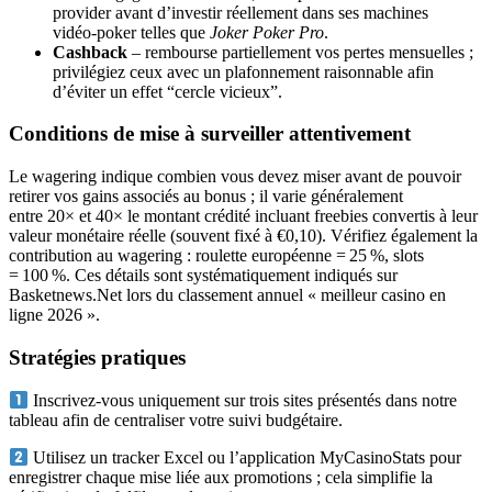
provider avant d’investir réellement dans ses machines
vidéo‑poker telles que
Joker Poker Pro
.
Cashback
– rembourse partiellement vos pertes mensuelles ;
privilégiez ceux avec un plafonnement raisonnable afin
d’éviter un effet “cercle vicieux”.
Conditions de mise à surveiller attentivement
Le wagering indique combien vous devez miser avant de pouvoir
retirer vos gains associés au bonus ; il varie généralement
entre 20× et 40× le montant crédité incluant freebies convertis à leur
valeur monétaire réelle (souvent fixé à €0,10). Vérifiez également la
contribution au wagering : roulette européenne = 25 %, slots
= 100 %. Ces détails sont systématiquement indiqués sur
Basketnews.Net lors du classement annuel « meilleur casino en
ligne 2026 ».
Stratégies pratiques
Inscrivez‑vous uniquement sur trois sites présentés dans notre
tableau afin de centraliser votre suivi budgétaire.
Utilisez un tracker Excel ou l’application MyCasinoStats pour
enregistrer chaque mise liée aux promotions ; cela simplifie la