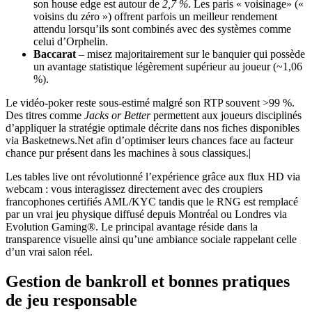
son house edge est autour de
2,7 %
. Les paris « voisinage» («
voisins du zéro ») offrent parfois un meilleur rendement
attendu lorsqu’ils sont combinés avec des systèmes comme
celui d’Orphelin.
Baccarat
– misez majoritairement sur le banquier qui possède
un avantage statistique légèrement supérieur au joueur (~1,06
%).
Le vidéo‑poker reste sous‑estimé malgré son RTP souvent >99 %.
Des titres comme
Jacks or Better
permettent aux joueurs disciplinés
d’appliquer la stratégie optimale décrite dans nos fiches disponibles
via Basketnews.Net afin d’optimiser leurs chances face au facteur
chance pur présent dans les machines à sous classiques.|
Les tables live ont révolutionné l’expérience grâce aux flux HD via
webcam : vous interagissez directement avec des croupiers
francophones certifiés AML/KYC tandis que le RNG est remplacé
par un vrai jeu physique diffusé depuis Montréal ou Londres via
Evolution Gaming®. Le principal avantage réside dans la
transparence visuelle ainsi qu’une ambiance sociale rappelant celle
d’un vrai salon réel.
Gestion de bankroll et bonnes pratiques
de jeu responsable