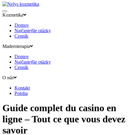
Kozmetika
Domov
Najčastejšie otázky
Cenník
Maderoterapia
Domov
Najčastejšie otázky
Cenník
O nás
Kontakt
Poloha
Guide complet du casino en
ligne – Tout ce que vous devez
savoir