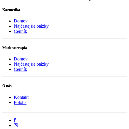
Kozmetika
Domov
Najčastejšie otázky
Cenník
Maderoterapia
Domov
Najčastejšie otázky
Cenník
O nás
Kontakt
Poloha