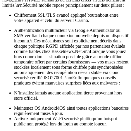
limités.\n\nSécurité mobile repose principalement sur deux piliers :
Chiffrement SSL/TLS avancé appliqué bout­en­bout entre
votre appareil et celui du serveur Casino.
Authentification multifacteur via Google Authenticator ou
SMS vérifiant chaque connexion nouvelle depuis un dispositif
inconnu.\nCes mécanismes sont explicitement décrits dans
chaque politique RGPD affichée par nos partenaires évalués
comme fiables chez Basketnews.Net.\n\nLorsque vous jouez
hors connexion — situation possible grâce au mode offline
temporaire offert par certains fournisseurs — vos mises restent
stockées localement sous forme chiffrée puis synchronisées
automatiquement dès récupération réseau stable via cloud
sécurisé certifié ISO27001 .\n\nEnfin quelques conseils
pratiques évitent mauvaises surprises liées aux malwares :
N’installez jamais aucune application tierce provenant hors
store officiel.
Maintenez OS Android/iOS ainsi toutes applications bancaires
régulièrement mises à jour.
Activez uniquement Wi‑Fi sécurisé plutôt qu’un hotspot
public non protégé lors du login au compte joueur.