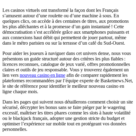
Les casinos virtuels ont transformé la façon dont les Français
s’amusent autour d’une roulette ou d’une machine à sous. En
quelques clics, on accède à des centaines de titres, aux promotions
les plus alléchantes et à la promesse d’un gain instantané ! Cette
démocratisation s’est accélérée grâce aux smartphones puissants et
aux connexions haut débit qui permettent de jouer partout, même
dans le métro parisien ou sur la terrasse d’un café du Sud‑Ouest.
Pour aider les joueurs à naviguer dans cet univers dense, nous vous
présentons un guide structuré autour des critères les plus fiables :
licences reconnues, catalogue de jeux varié, offres promotionnelles
claires et outils de jeu responsable. Vous y trouverez également un
lien vers
nouveau casino en ligne
afin de comparer rapidement les
plateformes recommandées par l’équipe experte de Basketnews.Net,
le site de référence pour identifier le meilleur nouveau casino en
ligne chaque mois.
Dans les pages qui suivent nous détaillerons comment choisir un site
sécurisé, décrypter les bonus sans se faire piéger par le wagering
excessif, maîtriser les titres phares comme les slots à haute volatilité
ou le blackjack français, adopter une gestion stricte du budget et
optimiser l’expérience sur mobile tout en protégeant vos données
personnelles.