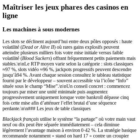
Maîtriser les jeux phares des casinos en
ligne
Les machines à sous modernes
Les slots se déclinent aujourd’hui entre deux pôles opposés : haute
volatilité (
Dead or Alive II
) où rares gains explosifs peuvent
atteindre plusieurs milliers fois votre mise initiale versus faible
volatilité (
Blood Suckers
) offrant fréquemment petits paiements mais
stables.\n\nLe RTP moyen varie selon la catégorie : slots classiques
≈97 %, slots vidéo ≈96 %, jackpots progressifs peuvent descendre
jusqu’à94 %. Avant chaque session consultez le tableau statistique
fourni par le développeur – souvent accessible via l’icône “Info”
située sous le champ “Mise”.\n\nUn conseil concret : commencez
toujours par miser une unité minimale puis augmentez
progressivement uniquement lorsque votre bankroll dépasse cinq
fois cette mise afin d’atténuer l’effet brutal d’une séquence
perdante.\n\n### Les jeux de table classiques
Blackjack français
utilise le système “la partage” où votre main vaut
neuf ou dix peut être séparée immédiatement – cela diminue
légèrement l’avantage maison à environ 0·42 %. La stratégie basique
recommande notamment « stand on hard 17 » contre un croupier