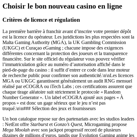
Choisir le bon nouveau casino en ligne
Critères de licence et régulation
La première barrière à franchir avant d’inscrire votre premier dépôt
est la licence du opérateur. Les juridictions les plus respectées sont la
Malta Gaming Authority (MGA), la UK Gambling Commission
(UKGC) et Curaçao eGaming ; chacune impose des exigences
différentes concernant la protection des joueurs et la transparence
financière. Sur le site officiel du régulateur vous pouvez vérifier
l’immatriculation grâce au numéro d’autorisation affiché dans le
pied‑de‑page du casino : il suffit d’entrer ce code dans leur moteur
de recherche public pour confirmer son authenticité.\n\nLes licences
MGA ou UKGC garantissent généralement un audit RNG mensuel
réalisé par eCOGRA ou iTech Labs ; ces certifications assurent que
chaque tirage aléatoire suit strictement le protocole « Random
Number Generator ». Un label eCOGRA ajouté aux pages « À
propos » est donc un gage sérieux que le jeu n’est pas
truqué.\n\n### Sélection des jeux et fournisseurs
Un bon catalogue repose sur des partenariats avec les studios leaders
: NetEnt offre
Starburst
et
Gonzo’s Quest
, Microgaming propose
Mega Moolah
avec son jackpot progressif record de plusieurs
dizaines de millions d’euros, tandis que Evolution Gaming anime les