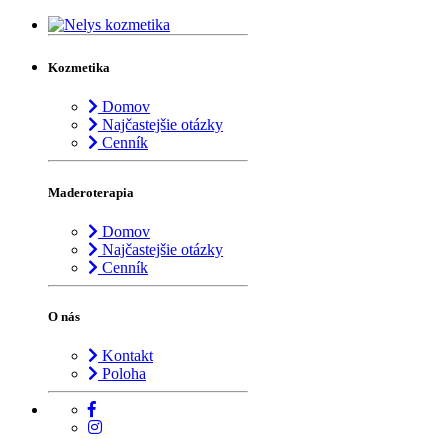
Kozmetika
Domov
Najčastejšie otázky
Cenník
Maderoterapia
Domov
Najčastejšie otázky
Cenník
O nás
Kontakt
Poloha