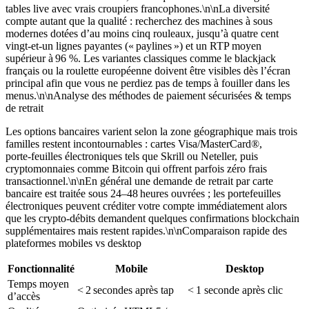
tables live avec vrais croupiers francophones.\n\nLa diversité
compte autant que la qualité : recherchez des machines à sous
modernes dotées d’au moins cinq rouleaux, jusqu’à quatre cent
vingt‑et‑un lignes payantes (« paylines ») et un RTP moyen
supérieur à 96 %. Les variantes classiques comme le blackjack
français ou la roulette européenne doivent être visibles dès l’écran
principal afin que vous ne perdiez pas de temps à fouiller dans les
menus.\n\nAnalyse des méthodes de paiement sécurisées & temps
de retrait
Les options bancaires varient selon la zone géographique mais trois
familles restent incontournables : cartes Visa/MasterCard®,
porte‑feuilles électroniques tels que Skrill ou Neteller, puis
cryptomonnaies comme Bitcoin qui offrent parfois zéro frais
transactionnel.\n\nEn général une demande de retrait par carte
bancaire est traitée sous 24–48 heures ouvrées ; les portefeuilles
électroniques peuvent créditer votre compte immédiatement alors
que les crypto‑débits demandent quelques confirmations blockchain
supplémentaires mais restent rapides.\n\nComparaison rapide des
plateformes mobiles vs desktop
Fonctionnalité
Mobile
Desktop
Temps moyen
< 2 secondes après tap
< 1 seconde après clic
d’accès