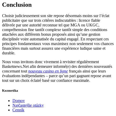
Conclusion
Choisir judicieusement son site repose désormais moins sur l’éclat
publicitaire que sur trois critères indiscutables : licence fiable
délivrée par une autorité reconnue tel que MGA ou UKGC,
compréhension fine tantôt complexe tantôt simple des conditions
attachées aux différents bonus proposés ainsi qu’une gestion
disciplinée voire automatisée du capital engagé.​ En respectant ces
principes fondamentaux vous maximisez non seulement vos chances
financières mais surtout assurez une expérience ludique saine et
durable.​
Nous vous invitons donc vivement à revisiter régulièrement
Basketnews.Net afin demeurer informé(e) des dernières nouveautés
concernant tout
nouveau casino en ligne
français ainsi que leurs
évaluations indépendantes – parce qu’un pari gagnant repose avant
tout sur un choix éclairé basé sur confiance maximale.​
Kozmetika
Domov
Najčastejšie otázky
Cenník