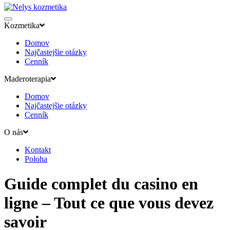
Kozmetika
Domov
Najčastejšie otázky
Cenník
Maderoterapia
Domov
Najčastejšie otázky
Cenník
O nás
Kontakt
Poloha
Guide complet du casino en
ligne – Tout ce que vous devez
savoir