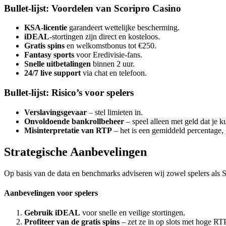
Bullet‑lijst: Voordelen van Scoripro Casino
KSA‑licentie
garandeert wettelijke bescherming.
iDEAL
‑stortingen zijn direct en kosteloos.
Gratis spins
en welkomstbonus tot €250.
Fantasy sports
voor Eredivisie‑fans.
Snelle uitbetalingen
binnen 2 uur.
24/7 live support
via chat en telefoon.
Bullet‑lijst: Risico’s voor spelers
Verslavingsgevaar
– stel limieten in.
Onvoldoende bankrollbeheer
– speel alleen met geld dat je k
Misinterpretatie van RTP
– het is een gemiddeld percentage, 
Strategische Aanbevelingen
Op basis van de data en benchmarks adviseren wij zowel spelers als
Aanbevelingen voor spelers
Gebruik iDEAL
voor snelle en veilige stortingen.
Profiteer van de gratis spins
– zet ze in op slots met hoge RTP