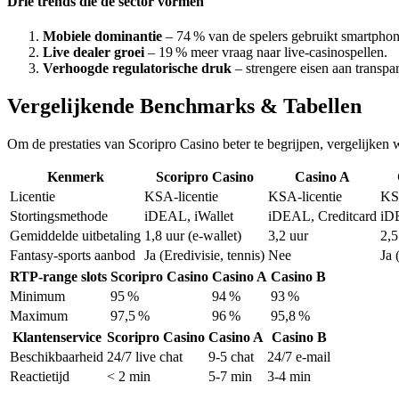
Drie trends die de sector vormen
Mobiele dominantie
– 74 % van de spelers gebruikt smartphon
Live dealer groei
– 19 % meer vraag naar live‑casinospellen.
Verhoogde regulatorische druk
– strengere eisen aan transpa
Vergelijkende Benchmarks & Tabellen
Om de prestaties van Scoripro Casino beter te begrijpen, vergelijken
Kenmerk
Scoripro Casino
Casino A
Licentie
KSA‑licentie
KSA‑licentie
KSA
Stortingsmethode
iDEAL, iWallet
iDEAL, Creditcard
iD
Gemiddelde uitbetaling
1,8 uur (e‑wallet)
3,2 uur
2,5
Fantasy‑sports aanbod
Ja (Eredivisie, tennis)
Nee
Ja 
RTP‑range slots
Scoripro Casino
Casino A
Casino B
Minimum
95 %
94 %
93 %
Maximum
97,5 %
96 %
95,8 %
Klantenservice
Scoripro Casino
Casino A
Casino B
Beschikbaarheid
24/7 live chat
9‑5 chat
24/7 e‑mail
Reactietijd
< 2 min
5‑7 min
3‑4 min