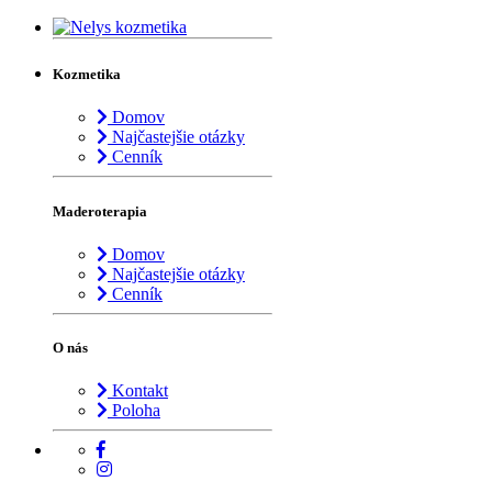
Kozmetika
Domov
Najčastejšie otázky
Cenník
Maderoterapia
Domov
Najčastejšie otázky
Cenník
O nás
Kontakt
Poloha