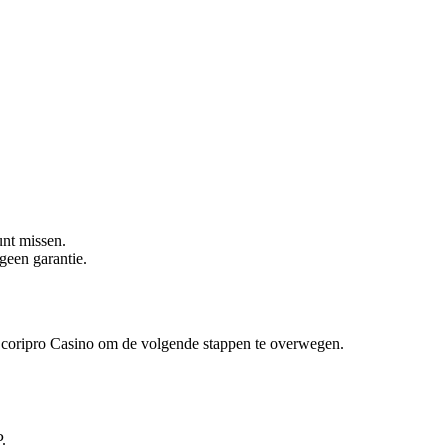
unt missen.
geen garantie.
 Scoripro Casino om de volgende stappen te overwegen.
.