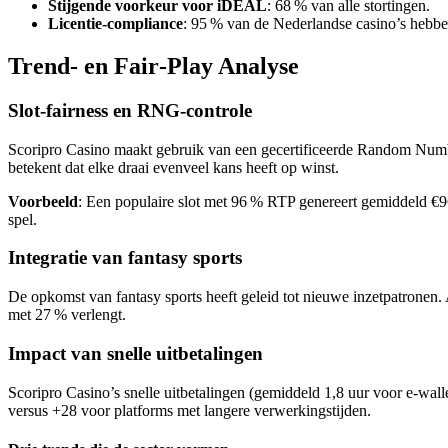
Stijgende voorkeur voor iDEAL
: 68 % van alle stortingen.
Licentie‑compliance
: 95 % van de Nederlandse casino’s hebbe
Trend‑ en Fair‑Play Analyse
Slot‑fairness en RNG‑controle
Scoripro Casino maakt gebruik van een gecertificeerde Random Numb
betekent dat elke draai evenveel kans heeft op winst.
Voorbeeld
: Een populaire slot met 96 % RTP genereert gemiddeld €96
spel.
Integratie van fantasy sports
De opkomst van fantasy sports heeft geleid tot nieuwe inzetpatronen.
met 27 % verlengt.
Impact van snelle uitbetalingen
Scoripro Casino’s snelle uitbetalingen (gemiddeld 1,8 uur voor e‑wa
versus +28 voor platforms met langere verwerkingstijden.