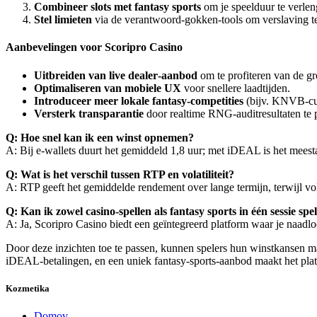
Combineer slots met fantasy sports
om je speelduur te verlen
Stel limieten
via de verantwoord‑gokken‑tools om verslaving 
Aanbevelingen voor Scoripro Casino
Uitbreiden van live dealer‑aanbod
om te profiteren van de gr
Optimaliseren van mobiele UX
voor snellere laadtijden.
Introduceer meer lokale fantasy‑competities
(bijv. KNVB‑cup
Versterk transparantie
door realtime RNG‑auditresultaten te 
Q: Hoe snel kan ik een winst opnemen?
A: Bij e‑wallets duurt het gemiddeld 1,8 uur; met iDEAL is het mees
Q: Wat is het verschil tussen RTP en volatiliteit?
A: RTP geeft het gemiddelde rendement over lange termijn, terwijl vol
Q: Kan ik zowel casino‑spellen als fantasy sports in één sessie spe
A: Ja, Scoripro Casino biedt een geïntegreerd platform waar je naadlo
Door deze inzichten toe te passen, kunnen spelers hun winstkansen ma
iDEAL‑betalingen, en een uniek fantasy‑sports‑aanbod maakt het plat
Kozmetika
Domov