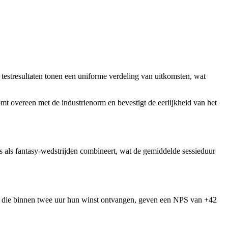
stresultaten tonen een uniforme verdeling van uitkomsten, wat
mt overeen met de industrienorm en bevestigt de eerlijkheid van het
ts als fantasy‑wedstrijden combineert, wat de gemiddelde sessieduur
ers die binnen twee uur hun winst ontvangen, geven een NPS van +42